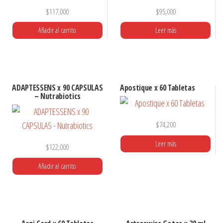
$
117,000
$
95,000
Añadir al carrito
Leer más
ADAPTESSENS x 90 CAPSULAS
Apostique x 60 Tabletas
– Nutrabiotics
$
74,200
Leer más
$
122,000
Añadir al carrito