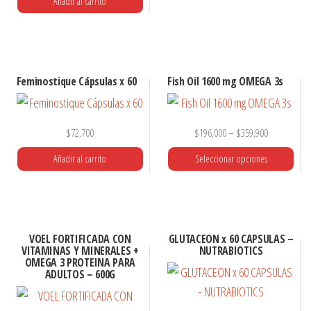
Añadir al carrito
Feminostique Cápsulas x 60
Fish Oil 1600 mg OMEGA 3s
$
72,700
$
196,000
–
$
359,900
Añadir al carrito
Seleccionar opciones
Este
producto
tiene
VOEL FORTIFICADA CON
GLUTACEON x 60 CAPSULAS –
múltiples
VITAMINAS Y MINERALES +
NUTRABIOTICS
OMEGA 3 PROTEINA PARA
variantes.
ADULTOS – 600G
Las
opciones