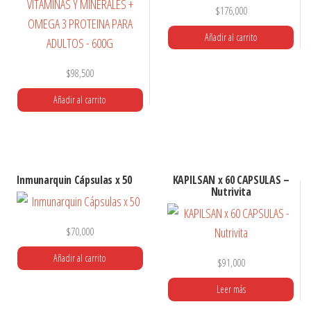
$
176,000
se
pueden
Añadir al carrito
elegir
$
98,500
en
la
Añadir al carrito
página
de
producto
Inmunarquin Cápsulas x 50
KAPILSAN x 60 CAPSULAS –
Nutrivita
$
70,000
Añadir al carrito
$
91,000
Leer más