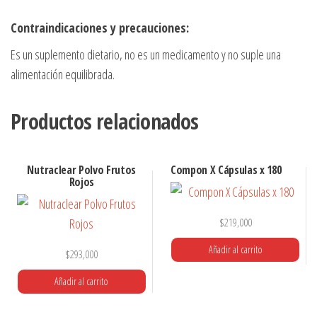
cantidad
Contraindicaciones y precauciones:
Es un suplemento dietario, no es un medicamento y no suple una
alimentación equilibrada.
Productos relacionados
Nutraclear Polvo Frutos
Compon X Cápsulas x 180
Rojos
$
219,000
Añadir al carrito
$
293,000
Añadir al carrito