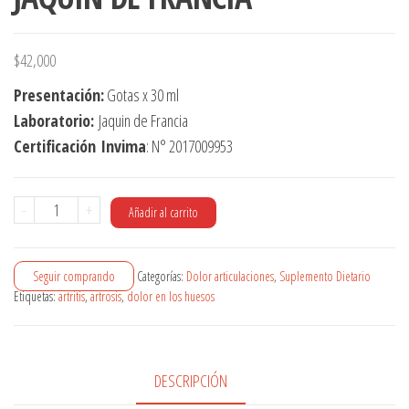
$
42,000
Presentación:
Gotas x 30 ml
Laboratorio:
Jaquin de Francia
Certificación
Invima
: N° 2017009953
Artroswiss
-
+
Añadir al carrito
Gotas
x
Seguir comprando
Categorías:
Dolor articulaciones
,
Suplemento Dietario
30
Etiquetas:
artritis
,
artrosis
,
dolor en los huesos
ml
JAQUIN
DE
DESCRIPCIÓN
FRANCIA