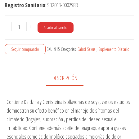
Registro Sanitario
: SD2013-0002988
Feminostique
-
+
Añadir al carrito
Cápsulas
x
Seguir comprando
SKU:
915
Categorías:
Salud Sexual
,
Suplemento Dietario
60
cantidad
DESCRIPCIÓN
Contiene Daidzina y Genisteína isoflavonas de soya, varios estudios
demuestran su efecto benéfico en el manejo de síntomas del
climaterio (fogajes, sudoración , perdida del deseo sexual e
irritabilidad. Contiene además aceite de onagraque aporta grasas
esenciales como ácido linoléico asociados a mejorías de dolor