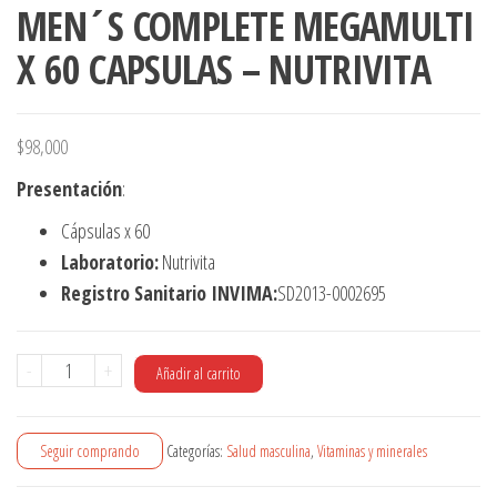
MEN´S COMPLETE MEGAMULTI
X 60 CAPSULAS – NUTRIVITA
$
98,000
Presentación
:
Cápsulas x 60
Laboratorio:
Nutrivita
Registro Sanitario INVIMA:
SD2013-0002695
MEN
-
+
Añadir al carrito
´S
COMPLETE
Seguir comprando
Categorías:
Salud masculina
,
Vitaminas y minerales
MEGAMULTI
X