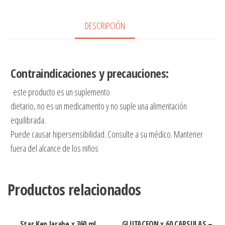
60
DESCRIPCIÓN
CAPSULAS
-
NUTRIVITA
cantidad
Contraindicaciones y precauciones:
este producto es un suplemento
dietario, no es un medicamento y no suple una alimentación
equilibrada.
Puede causar hipersensibilidad. Consulte a su médico. Mantener
fuera del alcance de los niños
Productos relacionados
Star Ken Jarabe x 360 ml
GLUTACEON x 60 CAPSULAS –