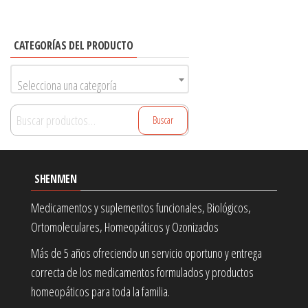
CATEGORÍAS DEL PRODUCTO
Selecciona una categoría
Buscar
Buscar
por:
SHENMEN
Medicamentos y suplementos funcionales, Biológicos,
Ortomoleculares, Homeopáticos y Ozonizados
Más de 5 años ofreciendo un servicio oportuno y entrega
correcta de los medicamentos formulados y productos
homeopáticos para toda la familia.