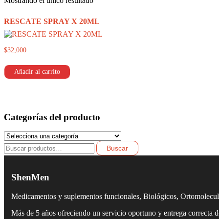
Mostrando el único resultado
RESCATE SPRAY X 20ML
$
32,000
Añadir al carrito
Categorías del producto
Buscar
Buscar
por:
ShenMen
Medicamentos y suplementos funcionales, Biológicos, Ortomolecu
Más de 5 años ofreciendo un servicio oportuno y entrega correcta 