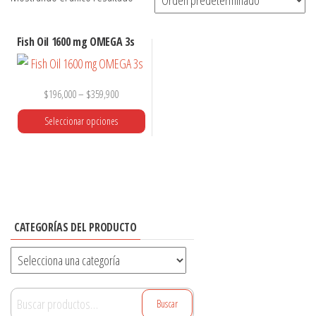
Fish Oil 1600 mg OMEGA 3s
$
196,000
–
$
359,900
Seleccionar opciones
Este
producto
tiene
múltiples
CATEGORÍAS DEL PRODUCTO
variantes.
Las
opciones
se
Buscar
Buscar
pueden