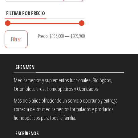
por:
elegir
FILTRAR POR PRECIO
en
la
página
Precio
Precio
Precio:
$196,000
—
$359,900
Filtrar
de
mínimo
máximo
producto
SHENMEN
Medicamentos y suplementos funcionales, Biológicos,
Ortomoleculares, Homeopáticos y Ozonizados
Más de 5 años ofreciendo un servicio oportuno y entrega
correcta de los medicamentos formulados y productos
homeopáticos para toda la familia.
ESCRÍBENOS